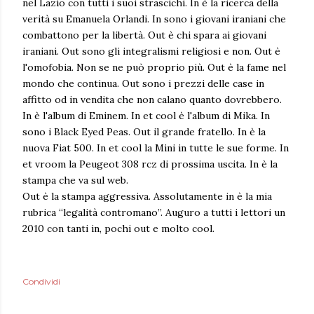
nel Lazio con tutti i suoi strascichi. In è la ricerca della
verità su Emanuela Orlandi. In sono i giovani iraniani che
combattono per la libertà. Out è chi spara ai giovani
iraniani. Out sono gli integralismi religiosi e non. Out è
l'omofobia. Non se ne può proprio più. Out è la fame nel
mondo che continua. Out sono i prezzi delle case in
affitto od in vendita che non calano quanto dovrebbero.
In è l'album di Eminem. In et cool è l'album di Mika. In
sono i Black Eyed Peas. Out il grande fratello. In è la
nuova Fiat 500. In et cool la Mini in tutte le sue forme. In
et vroom la Peugeot 308 rcz di prossima uscita. In è la
stampa che va sul web.
Out è la stampa aggressiva. Assolutamente in è la mia
rubrica “legalità contromano”. Auguro a tutti i lettori un
2010 con tanti in, pochi out e molto cool.
Condividi