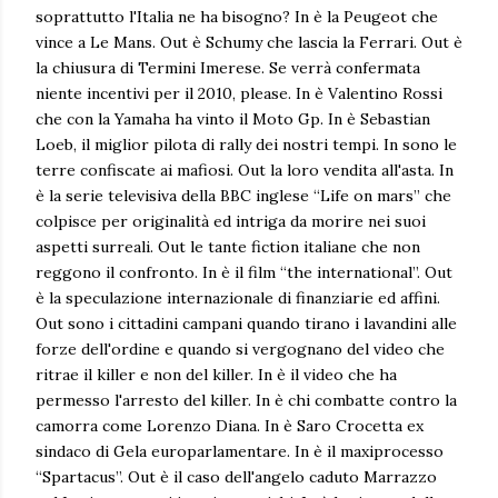
soprattutto l'Italia ne ha bisogno? In è la Peugeot che
vince a Le Mans. Out è Schumy che lascia la Ferrari. Out è
la chiusura di Termini Imerese. Se verrà confermata
niente incentivi per il 2010, please. In è Valentino Rossi
che con la Yamaha ha vinto il Moto Gp. In è Sebastian
Loeb, il miglior pilota di rally dei nostri tempi. In sono le
terre confiscate ai mafiosi. Out la loro vendita all'asta. In
è la serie televisiva della BBC inglese “Life on mars” che
colpisce per originalità ed intriga da morire nei suoi
aspetti surreali. Out le tante fiction italiane che non
reggono il confronto. In è il film “the international”. Out
è la speculazione internazionale di finanziarie ed affini.
Out sono i cittadini campani quando tirano i lavandini alle
forze dell'ordine e quando si vergognano del video che
ritrae il killer e non del killer. In è il video che ha
permesso l'arresto del killer. In è chi combatte contro la
camorra come Lorenzo Diana. In è Saro Crocetta ex
sindaco di Gela europarlamentare. In è il maxiprocesso
“Spartacus”. Out è il caso dell'angelo caduto Marrazzo