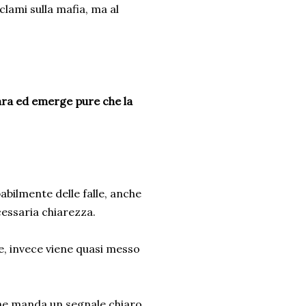
clami sulla mafia, ma al
ara ed emerge pure che la
abilmente delle falle, anche
cessaria chiarezza.
e, invece viene quasi messo
 che manda un segnale chiaro