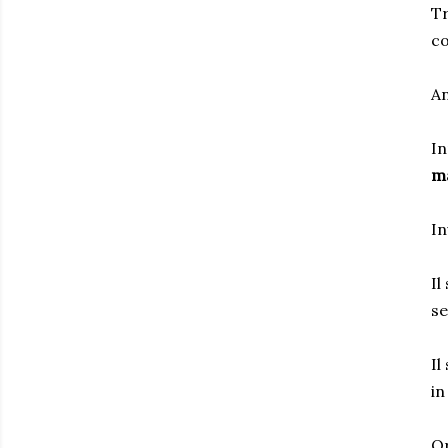
Tr
co
An
In
ma
In
Il
se
Il
in
Or