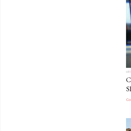
ot
C
S
Co