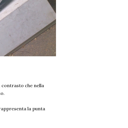
l contrasto che nella
so.
a rappresenta la punta