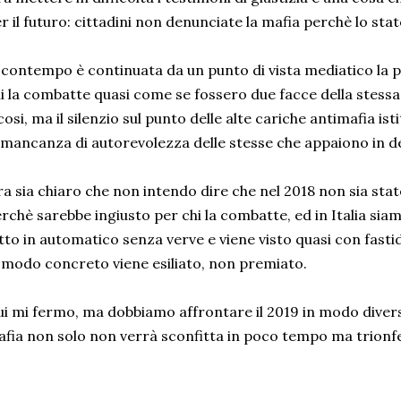
r il futuro: cittadini non denunciate la mafia perchè lo sta
 contempo è continuata da un punto di vista mediatico la pa
i la combatte quasi come se fossero due facce della stes
cosi, ma il silenzio sul punto delle alte cariche antimafia ist
 mancanza di autorevolezza delle stesse che appaiono in de
a sia chiaro che non intendo dire che nel 2018 non sia stato
rchè sarebbe ingiusto per chi la combatte, ed in Italia siamo
tto in automatico senza verve e viene visto quasi con fastidio
 modo concreto viene esiliato, non premiato.
i mi fermo, ma dobbiamo affrontare il 2019 in modo diverso
fia non solo non verrà sconfitta in poco tempo ma trionf