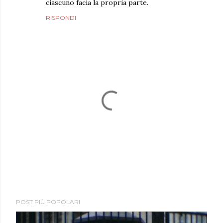
ciascuno facia la propria parte.
RISPONDI
P
POST PIÙ POPOLARI
o
s