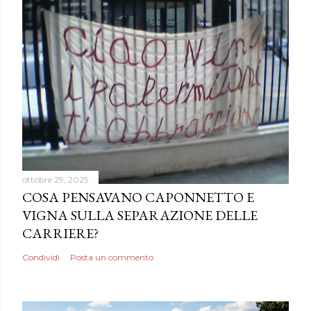
t
a
u
n
c
o
m
m
e
n
ottobre 29, 2025
t
COSA PENSAVANO CAPONNETTO E
o
VIGNA SULLA SEPARAZIONE DELLE
CARRIERE?
Condividi
Posta un commento