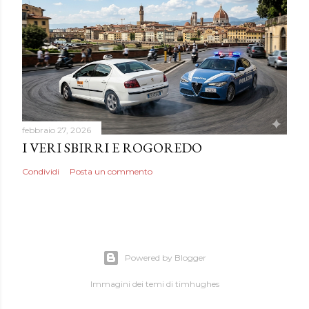
febbraio 27, 2026
I VERI SBIRRI E ROGOREDO
Condividi
Posta un commento
Powered by Blogger
Immagini dei temi di
timhughes