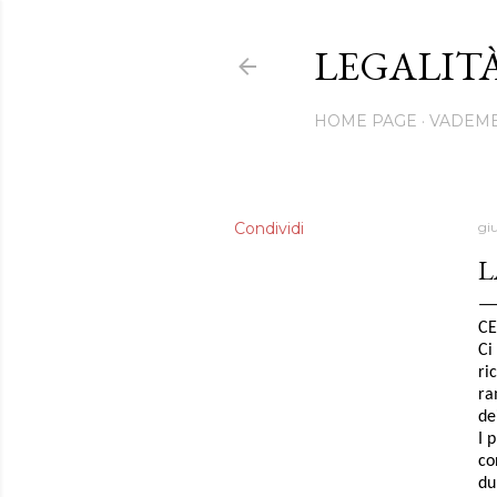
LEGALI
HOME PAGE
VADEM
Condividi
gi
L
CE
Ci
ri
ra
de
I 
co
du