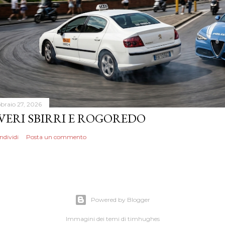
bbraio 27, 2026
 VERI SBIRRI E ROGOREDO
ndividi
Posta un commento
Powered by Blogger
Immagini dei temi di
timhughes