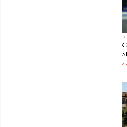
ot
C
S
Co