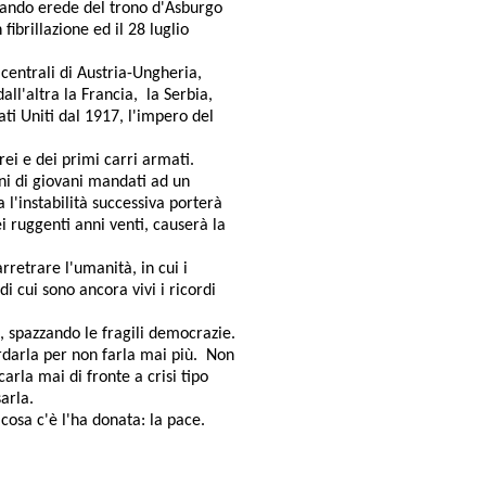
inando erede del trono d'Asburgo
fibrillazione ed il 28 luglio
 centrali di Austria-Ungheria,
l'altra la Francia, la Serbia,
ati Uniti dal 1917, l'impero del
rei e dei primi carri armati.
ni di giovani mandati ad un
a l'instabilità successiva porterà
i ruggenti anni venti, causerà la
rretrare l'umanità, in cui i
i cui sono ancora vivi i ricordi
e, spazzando le fragili democrazie.
rdarla per non farla mai più. Non
arla mai di fronte a crisi tipo
arla.
osa c'è l'ha donata: la pace.