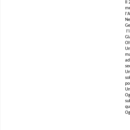
Il
me
l'
Ne
Ge
l'
Gi
Ol
Un
ma
ad
se
Un
so
po
Un
Og
su
qu
Og