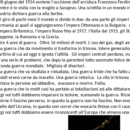
 28 giugno del 1914 avviene l'uccisione dell'arciduca Francesco Ferd
ntre è in visita con la moglie a Sarajevo. Una scintilla in un mondo in 
Austria dichiara guerra alla Serbia.
l giro di pochi mesi il mondo si divide in due: da una parte gli imperi
rmania ai quali si aggiungeranno l'impero Ottomano e la Bulgaria; dal
impero Britannico, l'impero Russo fino al 1917, l'Italia dal 1915, gli St
appone, la Romania e la Grecia.
tre 4 anni di guerra. Oltre 16 milioni di morti. L'uso del gas, degli ae
a guerra che da movimento si trasforma in trincea. Intere generazio
rtirio di cui ad oggi è ignota l'utilità. Gli imperi centrali perdono, m
 una serie di problemi, che dopo la parentesi tutto sommato felice de
conda guerra mondiale. Migliaia di disertori.
a guerra che va studiata e ristudiata. Una guerra triste che ha fatto a
ldati erano carne da macello. Una guerra retorica. La vita in trincea d
rtava le persone ad obbedire, avanzare e morire. Follia.
a guerra che in molti casi ha portato ai totalitarismi ed alle dittatur
gi noi tutti dobbiamo imparare la lezione, scansando la guerra. Rico
birne il fascino perverso, in quanto la guerra non ha fascino. Non evoc
elle dell'Ucraina, in quanto non vorrei che evocarla finisse con il caus
gi noi tutti dobbiamo essere riconoscenti all'Europa che almeno una c