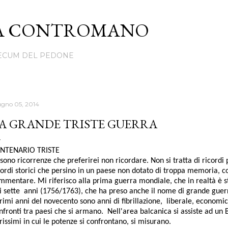
Passa ai contenuti principali
TÀ CONTROMANO
ECUM DEL PEDONE
ugno 05, 2014
A GRANDE TRISTE GUERRA
NTENARIO TRISTE
 sono ricorrenze che preferirei non ricordare. Non si tratta di ricordi
cordi storici che persino in un paese non dotato di troppa memoria, c
mmentare. Mi riferisco alla prima guerra mondiale, che in realtà è s
i sette anni (1756/1763), che ha preso anche il nome di grande guer
primi anni del novecento sono anni di fibrillazione, liberale, economic
nfronti tra paesi che si armano. Nell'area balcanica si assiste ad un B
rissimi in cui le potenze si confrontano, si misurano.